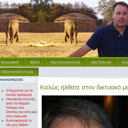
ρχική σελίδα
Βιογραφικό
Βιβλία
Νέα Κοινωνιολογία
Νέα Πολιτική
Επι
Οικογενειακή ιστορία
ΑΝΑΚΟΙΝΩΣΕΙΣ
Καλώς ήλθατε στον δικτυακό μ
Ο Άρχοντας με τα
πολλά πρόσωπα
Oικογένεια Κούτση,
από την Βόρειο
Ήπειρο στις
Σπέτσες και από εκεί
στην Λακωνία
Κυκλοφόρησε το
νέο μου βιβλίο