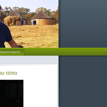
λεγμένα κείμενα
ου τόπο