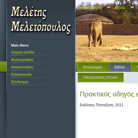
Αρχική σελίδα
Βιβλία
Main Menu
Αρχική σελίδα
Φωτογραφίες
Ανακοινώσεις
Βιογραφικό
Βιβλία
Επικοινωνία
Οικογενειακή ιστορία
Σύνδεσμοι
Πρακτικός οδηγός 
Εκδόσεις Παπαζήση, 2011.