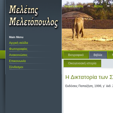
Αρχική σελίδα
Βιβλία
Main Menu
Αρχική σελίδα
Φωτογραφίες
Ανακοινώσεις
Βιογραφικό
Βιβλία
Επικοινωνία
Οικογενειακή ιστορία
Σύνδεσμοι
Η Δικτατορία των
Εκδόσεις Παπαζήση, 1996, γ΄ έκδ. 